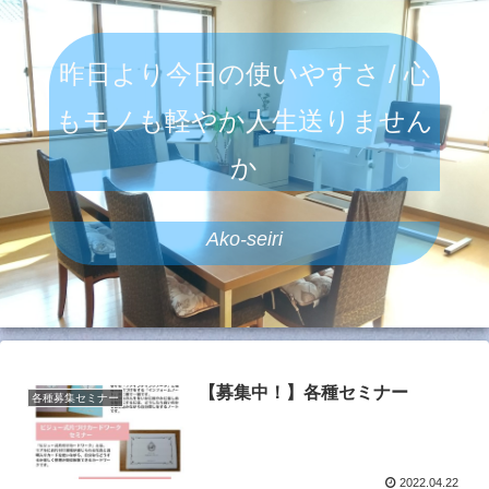
昨日より今日の使いやすさ / 心
もモノも軽やか人生送りません
か
Ako-seiri
【募集中！】各種セミナー
各種募集セミナー
2022.04.22