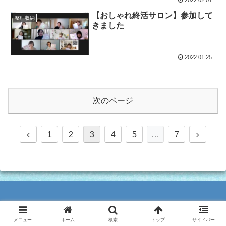
2022.02.01
【おしゃれ終活サロン】参加して
整理収納
きました
2022.01.25
次のページ
前
次
1
2
3
4
5
…
7
へ
へ
Copyright © 2020-2020 Matsumoto All Rights Reserved.
メニュー
ホーム
検索
トップ
サイドバー