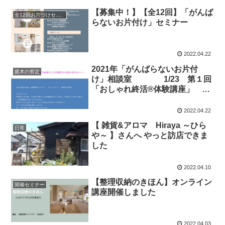
【募集中！】【全12回】「がんば
全12回お片づけセミナー
らないお片付け」セミナー
2022.04.22
2021年「がんばらないお片付
庭木の剪定
け」相談室 1/23 第１回
「おしゃれ終活®体験講座」 ま
ずは心のお片付け なりたい自分
を見つけましょう！
2022.04.22
【 雑貨&アロマ Hiraya ～ひら
日常
や～ 】さんへ やっと訪店できま
した
2022.04.10
【整理収納のきほん】オンライン
開催セミナー
講座開催しました
2022.04.03