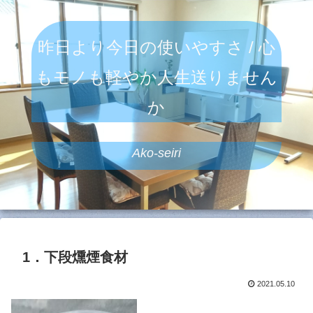
昨日より今日の使いやすさ / 心
もモノも軽やか人生送りません
か
Ako-seiri
1．下段燻煙食材
2021.05.10