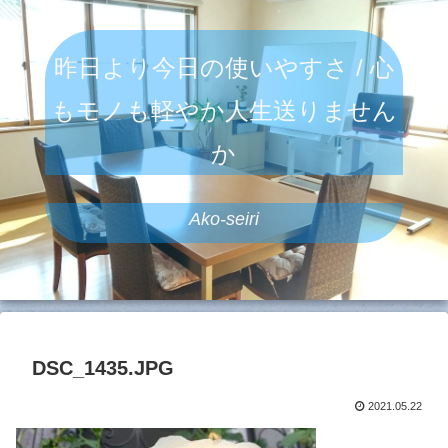
昨日より今日の使いやすさ / 心
もモノも軽やか人生送りません
か
Ako-seiri
DSC_1435.JPG
2021.05.22