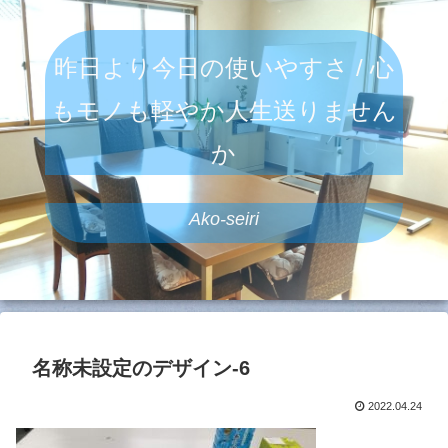
昨日より今日の使いやすさ / 心
もモノも軽やか人生送りません
か
Ako-seiri
名称未設定のデザイン-6
2022.04.24