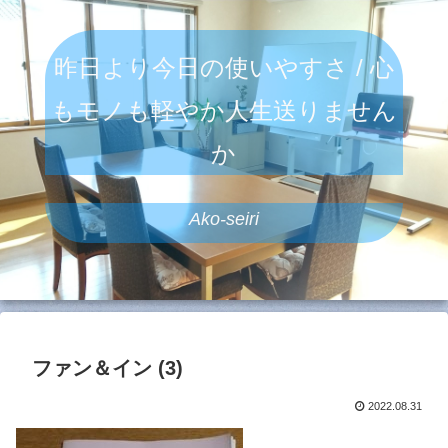
昨日より今日の使いやすさ / 心
もモノも軽やか人生送りません
か
Ako-seiri
ファン＆イン (3)
2022.08.31