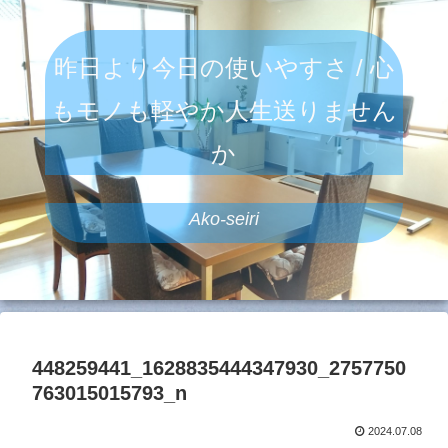
昨日より今日の使いやすさ / 心
もモノも軽やか人生送りません
か
Ako-seiri
448259441_1628835444347930_2757750
763015015793_n
2024.07.08