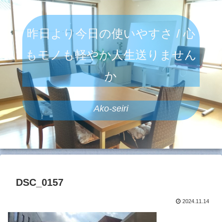
昨日より今日の使いやすさ / 心
もモノも軽やか人生送りません
か
Ako-seiri
DSC_0157
2024.11.14