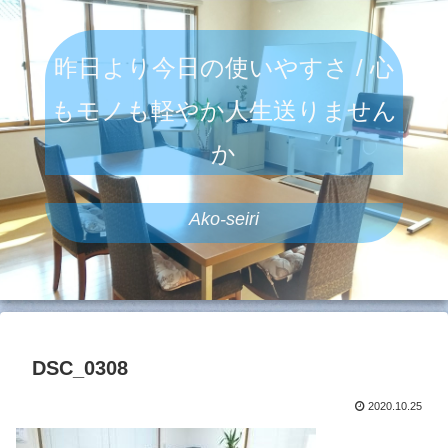
昨日より今日の使いやすさ / 心
もモノも軽やか人生送りません
か
Ako-seiri
DSC_0308
2020.10.25